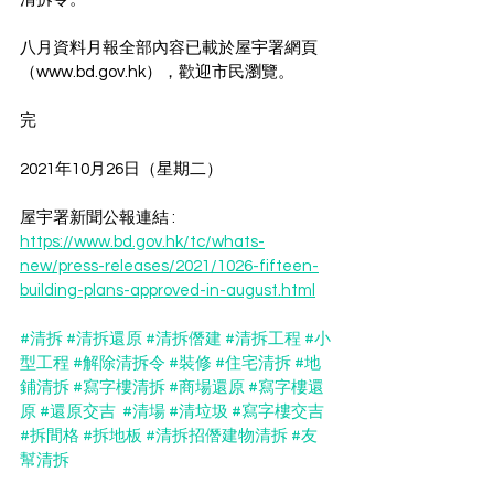
八月資料月報全部內容已載於屋宇署網頁
（www.bd.gov.hk），歡迎市民瀏覽。
完
2021年10月26日（星期二）
屋宇署新聞公報連結 : 
https://www.bd.gov.hk/tc/whats-
new/press-releases/2021/1026-fifteen-
building-plans-approved-in-august.html
#清拆
#清拆還原
#清拆僭建
#清拆工程
#小
型工程
#解除清拆令
#裝修
#住宅清拆
#地
鋪清拆
#寫字樓清拆
#商場還原
#寫字樓還
原
#還原交吉
#清場
#清垃圾
#寫字樓交吉
#拆間格
#拆地板
#清拆招僭建物清拆
#友
幫清拆