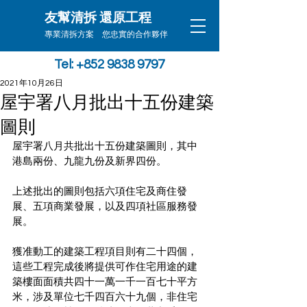
友幫清拆 還原工程
專業清拆方案 您忠實的合作夥伴
Tel: +852 9838 9797
2021年10月26日
屋宇署八月批出十五份建築
圖則
屋宇署八月共批出十五份建築圖則，其中
港島兩份、九龍九份及新界四份。
上述批出的圖則包括六項住宅及商住發
展、五項商業發展，以及四項社區服務發
展。
獲准動工的建築工程項目則有二十四個，
這些工程完成後將提供可作住宅用途的建
築樓面面積共四十一萬一千一百七十平方
米，涉及單位七千四百六十九個，非住宅