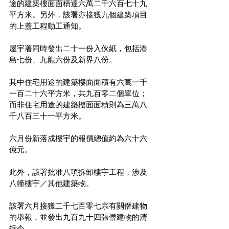
途的建築樓面面積達六萬二千六百七十九
平方米。另外，該署亦接獲九個建築項目
的上蓋工程動工通知。
屋宇署同時發出二十一份入伙紙，包括港
島七份、九龍六份及新界八份。
其中住宅用途的建築樓面面積有六萬一千
一百二十六平方米，共九百零二個單位；
而非住宅用途的建築樓面面積則為三萬八
千八百三十一平方米。
六月份新落成樓宇的報價總值約為六十六
億元。
此外，該署批准八項拆卸樓宇工程，涉及
八幢樓宇／其他建築物。
該署六月接獲二千七百零七宗有關僭建物
的舉報，並發出九百九十四張僭建物的清
拆令。