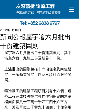
友幫清拆 還原工程
專業清拆方案 您忠實的合作夥伴
Tel: +852 9838 9797
2022年8月16日
新聞公報屋宇署六月批出二
十份建築圖則
屋宇署六月共批出二十份建築圖則，其中
港島六份、九龍三份及新界十一份。
上述批出的圖則包括十六項住宅及商住發
展、一項商業發展，以及三項社區服務發
展。
獲准動工的建築工程項目則有十六個，這
些工程完成後將提供可作住宅用途的建築
樓面面積共十三萬一千四百四十八平方
米，涉及單位三千零九十四個，非住宅用