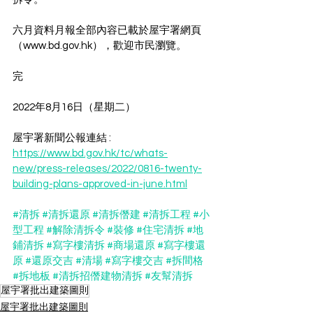
六月資料月報全部內容已載於屋宇署網頁
（www.bd.gov.hk），歡迎市民瀏覽。
完
2022年8月16日（星期二）
屋宇署新聞公報連結 : 
https://www.bd.gov.hk/tc/whats-
new/press-releases/2022/0816-twenty-
building-plans-approved-in-june.html
#清拆
#清拆還原
#清拆僭建
#清拆工程
#小
型工程
#解除清拆令
#裝修
#住宅清拆
#地
鋪清拆
#寫字樓清拆
#商場還原
#寫字樓還
原
#還原交吉
#清場
#寫字樓交吉
#拆間格
#拆地板
#清拆招僭建物清拆
#友幫清拆
屋宇署批出建築圖則
屋宇署批出建築圖則