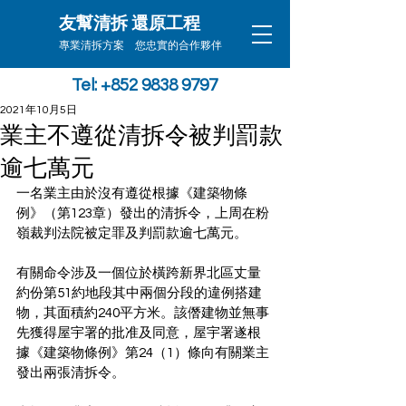
友幫清拆 還原工程
專業清拆方案 您忠實的合作夥伴
Tel: +852 9838 9797
2021年10月5日
業主不遵從清拆令被判罰款
逾七萬元
一名業主由於沒有遵從根據《建築物條
例》（第123章）發出的清拆令，上周在粉
嶺裁判法院被定罪及判罰款逾七萬元。
有關命令涉及一個位於橫跨新界北區丈量
約份第51約地段其中兩個分段的違例搭建
物，其面積約240平方米。該僭建物並無事
先獲得屋宇署的批准及同意，屋宇署遂根
據《建築物條例》第24（1）條向有關業主
發出兩張清拆令。