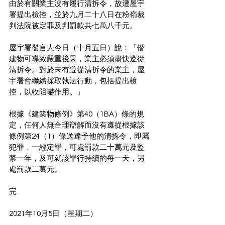
由於有關業主沒有履行清拆令，故遭屋宇
署提出檢控，並於九月二十八日在粉嶺裁
判法院被定罪及判罰款共七萬八千元。
屋宇署發言人今日（十月五日）說：「僭
建物可導致嚴重後果，業主必須盡快遵從
清拆令。對於未有遵從清拆令的業主，屋
宇署會繼續採取執法行動，包括提出檢
控，以收阻嚇作用。」
根據《建築物條例》第40（1BA）條的規
定，任何人無合理辯解而沒有遵從根據該
條例第24（1）條送達予他的清拆令，即屬
犯罪，一經定罪，可處罰款二十萬元及監
禁一年，及可就該罪行持續的每一天，另
處罰款二萬元。
完
2021年10月5日（星期二）