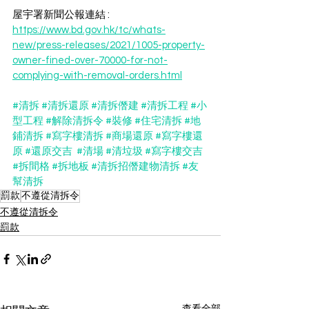
屋宇署新聞公報連結 : 
https://www.bd.gov.hk/tc/whats-
new/press-releases/2021/1005-property-
owner-fined-over-70000-for-not-
complying-with-removal-orders.html
#清拆
#清拆還原
#清拆僭建
#清拆工程
#小
型工程
#解除清拆令
#裝修
#住宅清拆
#地
鋪清拆
#寫字樓清拆
#商場還原
#寫字樓還
原
#還原交吉
#清場
#清垃圾
#寫字樓交吉
#拆間格
#拆地板
#清拆招僭建物清拆
#友
幫清拆
罰款
不遵從清拆令
不遵從清拆令
罰款