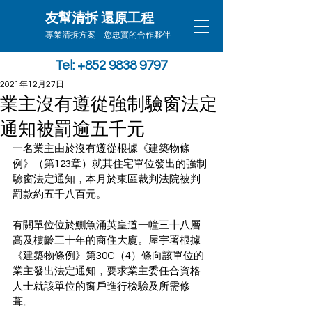
友幫清拆 還原工程
專業清拆方案 您忠實的合作夥伴
Tel: +852 9838 9797
2021年12月27日
業主沒有遵從強制驗窗法定
通知被罰逾五千元
一名業主由於沒有遵從根據《建築物條
例》（第123章）就其住宅單位發出的強制
驗窗法定通知，本月於東區裁判法院被判
罰款約五千八百元。
有關單位位於鰂魚涌英皇道一幢三十八層
高及樓齡三十年的商住大廈。屋宇署根據
《建築物條例》第30C（4）條向該單位的
業主發出法定通知，要求業主委任合資格
人士就該單位的窗戶進行檢驗及所需修
葺。