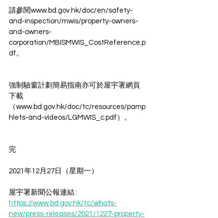
請參閱www.bd.gov.hk/doc/en/safety-
and-inspection/mwis/property-owners-
and-owners-
corporation/MBISMWIS_CostReference.p
df。
強制驗窗計劃簡易指南亦可於屋宇署網頁
下載
（www.bd.gov.hk/doc/tc/resources/pamp
hlets-and-videos/LGMWIS_c.pdf）。
完
2021年12月27日（星期一）
屋宇署新聞公報連結 : 
https://www.bd.gov.hk/tc/whats-
new/press-releases/2021/1227-property-