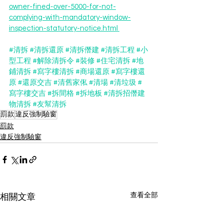
owner-fined-over-5000-for-not-
complying-with-mandatory-window-
inspection-statutory-notice.html 
#清拆
#清拆還原
#清拆僭建
#清拆工程
#小
型工程
#解除清拆令
#裝修
#住宅清拆
#地
鋪清拆
#寫字樓清拆
#商場還原
#寫字樓還
原
#還原交吉
#清舊家俬
#清場
#清垃圾
#
寫字樓交吉
#拆間格
#拆地板
#清拆招僭建
物清拆
#友幫清拆
罰款
違反強制驗窗
罰款
違反強制驗窗
查看全部
相關文章