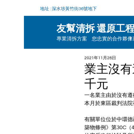
地址 : 深水埗黃竹街36號地下
友幫清拆 還原工
專業清拆方案 您忠實的合作夥伴
主
2021年11月28日
業主沒有
千元
一名業主由於沒有遵
本月於東區裁判法院
有關單位位於中環德
築物條例》第30C