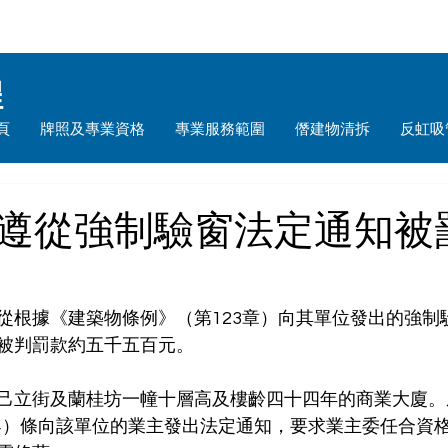
程
頁
牌照及專業資格
專業服務範圍
僭建物清拆
反虹吸
遵從強制驗窗法定通知被
從根據《建築物條例》（第123章）向其單位發出的強制
被判罰款約五千五百元。
己立街及蘭桂坊一幢十層高及樓齡四十四年的商業大廈。
（4）條向該單位的業主發出法定通知，要求業主委任合資