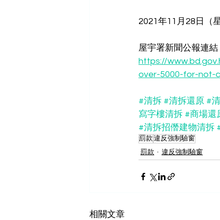
2021年11月28日
屋宇署新聞公報連結 :
https://www.bd.gov
over-5000-for-not-
#清拆
#清拆還原
#
寫字樓清拆
#商場還
#清拆招僭建物清拆
罰款
違反強制驗窗
罰款
違反強制驗窗
相關文章