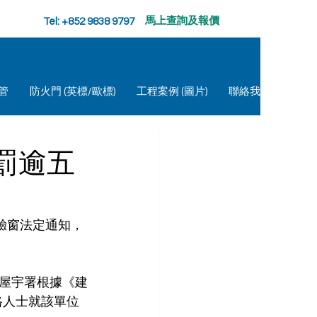
​馬上查詢及報價
Tel: +852 9838 9797
管
防火門 (英標/歐標)
工程案例 (圖片)
聯絡我們
罰逾五
驗窗法定通知，
屋宇署根據《建
格人士就該單位