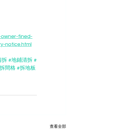
-owner-fined-
y-notice.html
清拆
#地鋪清拆
#
#拆間格
#拆地板
查看全部