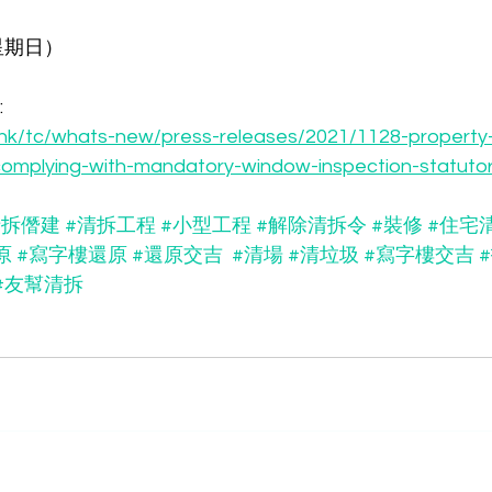
（星期日）
 
.hk/tc/whats-new/press-releases/2021/1128-property
complying-with-mandatory-window-inspection-statutor
清拆僭建
#清拆工程
#小型工程
#解除清拆令
#裝修
#住宅
原
#寫字樓還原
#還原交吉
#清場
#清垃圾
#寫字樓交吉
#友幫清拆