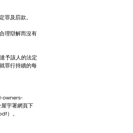
定罪及罰款。
合理辯解而沒有
送達予該人的法定
就罪行持續的每
d-owners-
亦可於屋宇署網頁下
c.pdf）。