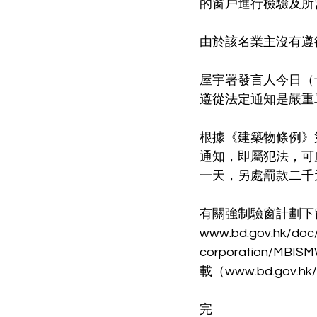
的窗戶進行檢驗及所
由於該名業主沒有遵
屋宇署發言人今日（
遵從法定通知是嚴重
根據《建築物條例》
通知，即屬犯法，可
一天，另處罰款二千
有關強制驗窗計劃下
www.bd.gov.hk/doc/
corporation/M
載（www.bd.gov.hk/
完