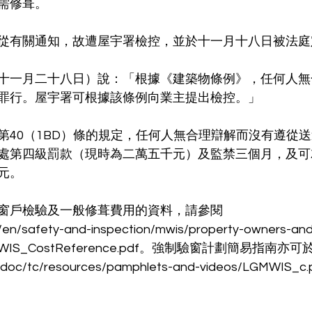
需修葺。
從有關通知，故遭屋宇署檢控，並於十一月十八日被法庭
十一月二十八日）說：「根據《建築物條例》，任何人無
罪行。屋宇署可根據該條例向業主提出檢控。」
第40（1BD）條的規定，任何人無合理辯解而沒有遵從
處第四級罰款（現時為二萬五千元）及監禁三個月，及可
元。
窗戶檢驗及一般修葺費用的資料，請參閱
en/safety-and-inspection/mwis/property-owners-an
BISMWIS_CostReference.pdf。強制驗窗計劃簡易指南
doc/tc/resources/pamphlets-and-videos/LGMWIS_